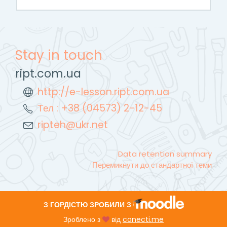
Stay in touch
ript.com.ua
http://e-lesson.ript.com.ua
Тел : +38 (04573) 2-12-45
ripteh@ukr.net
Data retention summary
Перемикнути до стандартної теми
З ГОРДІСТЮ ЗРОБИЛИ З
Зроблено з
від
conecti.me